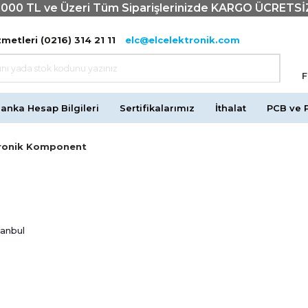
1000 TL ve Üzeri Tüm Siparişlerinizde KARGO ÜCRETSİ
metleri (0216) 314 21 11
elc@elcelektronik.com
F
anka Hesap Bilgileri
Sertifikalarımız
İthalat
PCB ve 
ektronik Komponent
tanbul