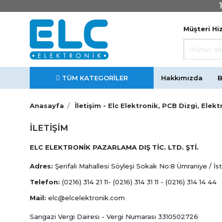
Müşteri Hiz
TÜM KATEGORİLER
Hakkımızda
B
Anasayfa
İletişim - Elc Elektronik, PCB Dizgi, El
İLETIŞIM
ELC ELEKTRONİK PAZARLAMA DIŞ TİC. LTD. ŞTİ.
Adres:
Şerifali Mahallesi Söyleşi Sokak No:8 Ümraniye / İs
Telefon:
(0216) 314 21 11- (0216) 314 31 11 - (0216) 314 14 44
Mail:
elc@elcelektronik.com
Sarıgazi Vergi Dairesi - Vergi Numarası 3310502726