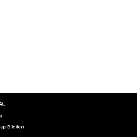
AL
a
p Bilgileri