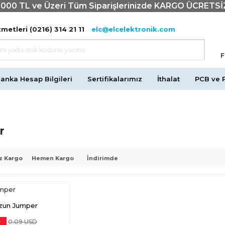
1000 TL ve Üzeri Tüm Siparişlerinizde KARGO ÜCRETSİ
metleri (0216) 314 21 11
elc@elcelektronik.com
F
anka Hesap Bilgileri
Sertifikalarımız
İthalat
PCB ve 
r
z Kargo
Hemen Kargo
İndirimde
zun Jumper
0.09 USD
7