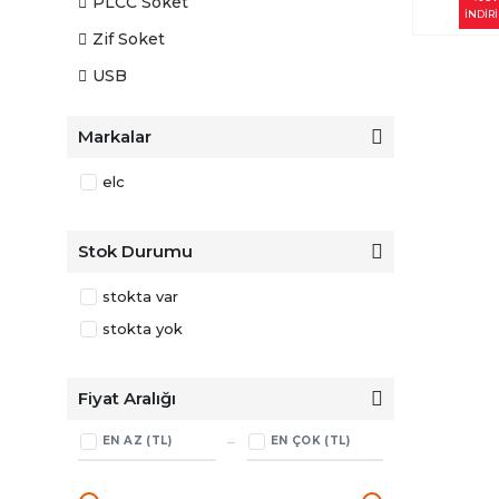
PLCC Soket
İNDİR
Zif Soket
USB
Markalar
elc
Stok Durumu
stokta var
stokta yok
Fiyat Aralığı
–
EN AZ (TL)
EN ÇOK (TL)