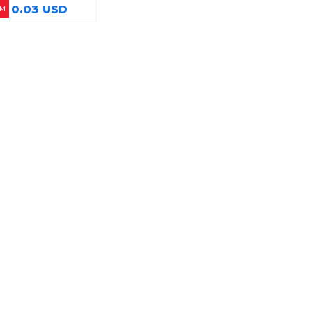
0.03 USD
İM