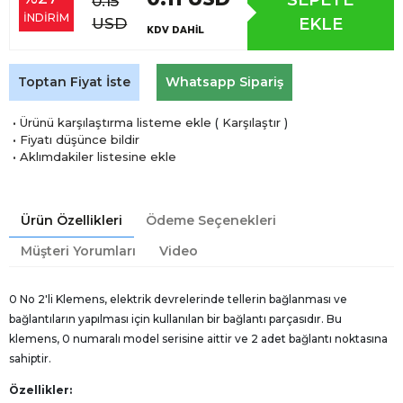
0.15
İNDİRİM
USD
EKLE
KDV DAHİL
Toptan Fiyat İste
Whatsapp Sipariş
·
Ürünü karşılaştırma listeme ekle
(
Karşılaştır
)
·
Fiyatı düşünce bildir
·
Aklımdakiler listesine ekle
Ürün Özellikleri
Ödeme Seçenekleri
Müşteri Yorumları
Video
0 No 2'li Klemens, elektrik devrelerinde tellerin bağlanması ve
bağlantıların yapılması için kullanılan bir bağlantı parçasıdır. Bu
klemens, 0 numaralı model serisine aittir ve 2 adet bağlantı noktasına
sahiptir.
Özellikler: