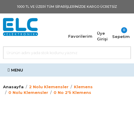
1000 TL VE ÜZERI TÜM SIPARIŞLERINIZDE KARGO ÜCRETSİZ
0
Üye
Favorilerim
Sepetim
Girişi
MENU
Anasayfa
2 Nolu Klemensler
Klemens
0 Nolu Klemensler
0 No 2'li Klemens