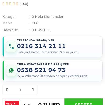
(0.05)
Kategori
0 Nolu Klemensler
Marka
ELC
Havale ile
0.11
USD TL
TELEFONDA SİPARİŞ VER
0216 314 21 11
Tıklayın, telefonunuzu bırakın. Sizi arayalım.
TIKLA WHATSAPP İLE SİPARİŞ VER
0538 521 94 73
7x24 Whatsapp Üzerinden de Sipariş Verebilirsiniz.
0.11 USD
%27
SEPETE